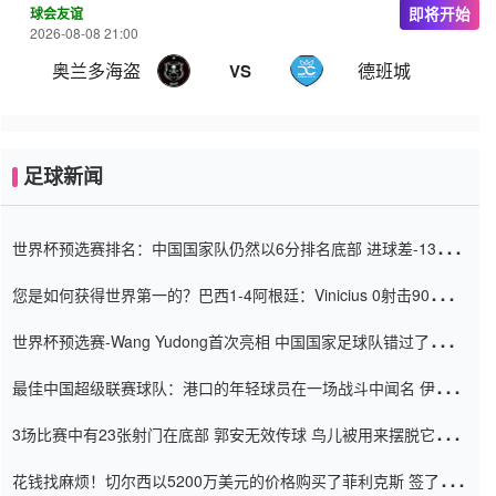
球会友谊
即将开始
2026-08-08 21:00
奥兰多海盗
德班城
VS
足球新闻
世界杯预选赛排名：中国国家队仍然以6分排名底部 进球差-13令人
震惊
您是如何获得世界第一的？巴西1-4阿根廷：Vinicius 0射击90分钟
内
世界杯预选赛-Wang Yudong首次亮相 中国国家足球队错过了世界
杯0-2
最佳中国超级联赛球队：港口的年轻球员在一场战斗中闻名 伊万放
弃了泰桑（Taishan）
3场比赛中有23张射门在底部 郭安无效传球 鸟儿被用来摆脱它
Setien痴迷于三名后卫
花钱找麻烦！切尔西以5200万美元的价格购买了菲利克斯 签了7年