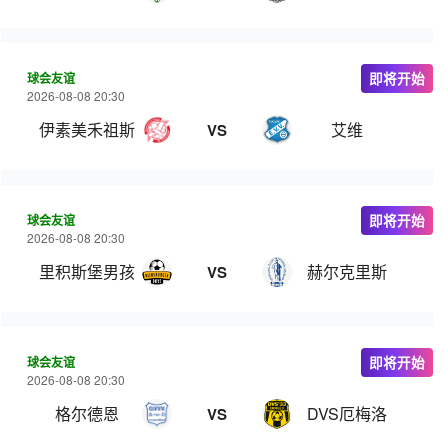
球会友谊
即将开始
2026-08-08 20:30
伊素美禾祖斯
艾维
VS
球会友谊
即将开始
2026-08-08 20:30
里积斯堡男孩
赫尔克里斯
VS
球会友谊
即将开始
2026-08-08 20:30
格尔德恩
DVS厄梅洛
VS