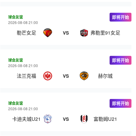
球会友谊
即将开始
2026-08-08 21:00
勒芒女足
弗勒里91女足
VS
球会友谊
即将开始
2026-08-08 21:00
法兰克福
赫尔城
VS
球会友谊
即将开始
2026-08-08 21:00
卡迪夫城U21
富勒姆U21
VS