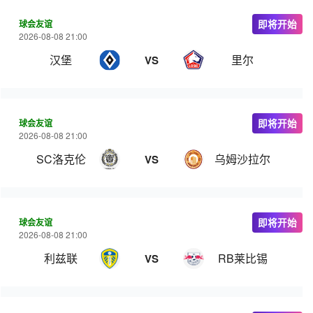
球会友谊
即将开始
2026-08-08 21:00
汉堡
里尔
VS
球会友谊
即将开始
2026-08-08 21:00
SC洛克伦
乌姆沙拉尔
VS
球会友谊
即将开始
2026-08-08 21:00
利兹联
RB莱比锡
VS