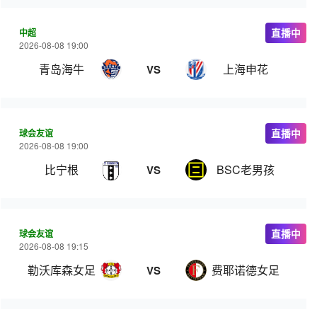
中超
直播中
2026-08-08 19:00
青岛海牛
上海申花
VS
球会友谊
直播中
2026-08-08 19:00
比宁根
BSC老男孩
VS
球会友谊
直播中
2026-08-08 19:15
勒沃库森女足
费耶诺德女足
VS