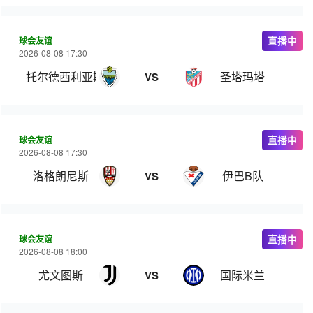
球会友谊
直播中
2026-08-08 17:30
托尔德西利亚斯
圣塔玛塔
VS
球会友谊
直播中
2026-08-08 17:30
洛格朗尼斯
伊巴B队
VS
球会友谊
直播中
2026-08-08 18:00
尤文图斯
国际米兰
VS