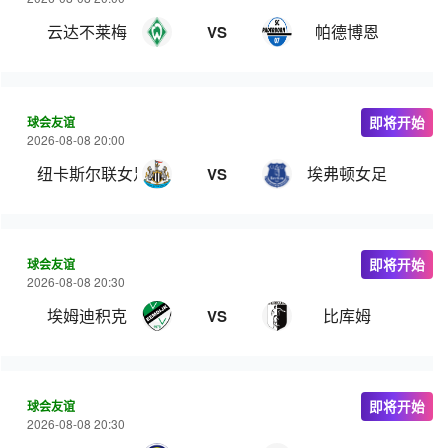
云达不莱梅
帕德博恩
VS
球会友谊
即将开始
2026-08-08 20:00
纽卡斯尔联女足
埃弗顿女足
VS
球会友谊
即将开始
2026-08-08 20:30
埃姆迪积克
比库姆
VS
球会友谊
即将开始
2026-08-08 20:30